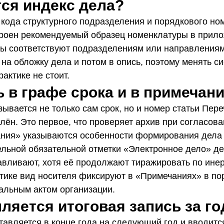
тся индекс дела?
 кода структурного подразделения и порядкового но
строен рекомендуемый образец номенклатуры в прил
ы соответствуют подразделениям или направлениям
на обложку дела и потом в опись, поэтому менять с
рактике не стоит.
ь в графе срока и в примечан
зывается не только сам срок, но и номер статьи Пер
лён. Это первое, что проверяет архив при согласова
ния» указываются особенности формирования дела 
льной обязательной отметки «Электронное дело» д
авливают, хотя её продолжают тиражировать по ине
ктике вид носителя фиксируют в «Примечаниях» в по
альным актом организации.
ляется итоговая запись за го
тавляется в конце года на следующий год и вводитс