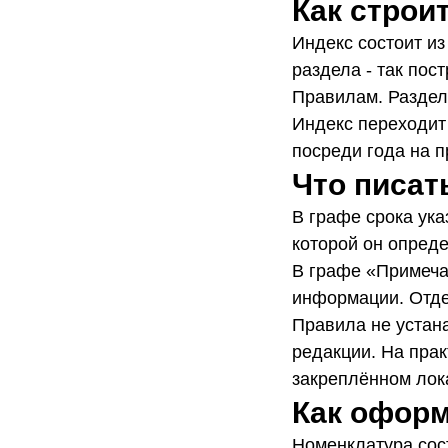
Как строи
Индекс состоит из
раздела - так по
Правилам. Раздел
Индекс переходит 
посреди года на п
Что писат
В графе срока ука
которой он опреде
В графе «Примеча
информации. Отде
Правила не устан
редакции. На пра
закреплённом лок
Как оформ
Номенклатура сос