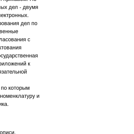
ных дел - двумя
лектронных.
рования дел по
твенные
гласования с
ктования
осударственная
риложений к
язательной
 по которым
 номенклатуру и
ика.
описи,