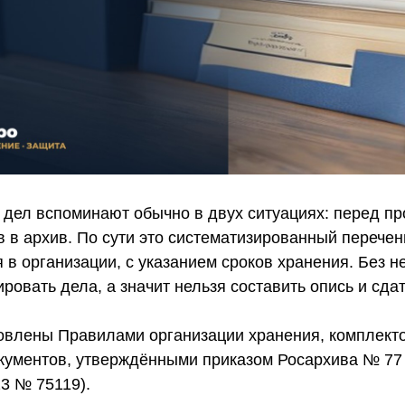
 дел вспоминают обычно в двух ситуациях: перед пр
 в архив. По сути это систематизированный перечен
 в организации, с указанием сроков хранения. Без н
овать дела, а значит нельзя составить опись и сда
овлены Правилами организации хранения, комплекто
кументов, утверждёнными приказом Росархива № 77 
3 № 75119).