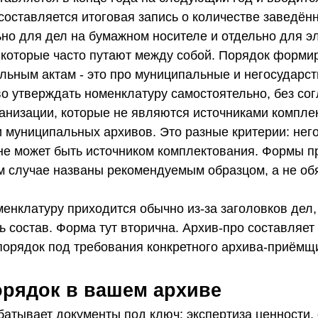
 составляется итоговая запись о количестве заведён
ьно для дел на бумажном носителе и отдельно для э
 которые часто путают между собой. Порядок форми
льным актам - это про муниципальные и негосударс
о утверждать номенклатуру самостоятельно, без со
ганизации, которые не являются источниками компле
и муниципальных архивов. Это разные критерии: нег
не может быть источником комплектования. Формы п
 случае названы рекомендуемым образцом, а не об
енклатуру приходится обычно из-за заголовков дел,
 состав. Форма тут вторична. Архив-про составляет
порядок под требования конкретного архива-приёмщ
рядок в вашем архиве
атывает документы под ключ: экспертиза ценности, 