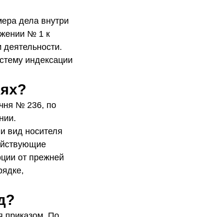
мера дела внутри
ожении № 1 к
 деятельности.
истему индексации
иях?
ечня № 236, по
нии.
и вид носителя
ействующие
рции от прежней
рядке,
д?
я приказом. По