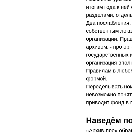
итогам года к ней
разделами, отдел
Два послабления,
собственным лока
организации. Прав
архивом, - про ор
государственных 
организация впол
Правилам в любом
формой.
Переделывать ном
невозможно понять
приводит фонд в 
Наведём по
«Архив-про» обраб